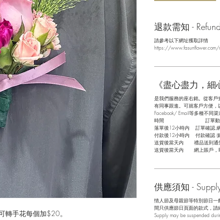
退款需知 - Refund/ 
請參考以下網址獲取詳情
https://www.fasunflower.com/r
《盡心盡力，細
是我們服務的座右銘。從客戶
有同事跟進。可就客戶方便，以指
Facebook/ Email等多種不同渠
​時間 訂單動
落單後12小時内 訂單確認,
付款後12小時内 付款確認 (
送貨後當天内 禮品送到通
送貨後當天内 網上賬戶，
供應須知 - Supply 
情人節及母親節等特別節日一
間只供應節日頁面的款式，請
ge. 可轉手花每個加$20。
Supply may be suspended during