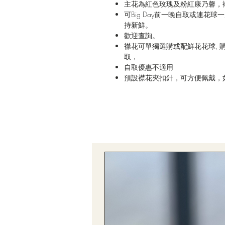
主花為紅色玫瑰及粉紅康乃馨，
可Big Day前一晚自取或連
持新鮮。
歡迎查詢。
襟花可單獨選購或配鮮花花球, 購
取，
自取優惠不適用
預設襟花夾扣針，可方便佩戴，如