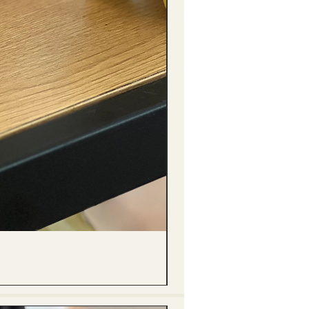
(單獨購買只限自取) 單枝向日葵迷你花
價格
HK$288.00