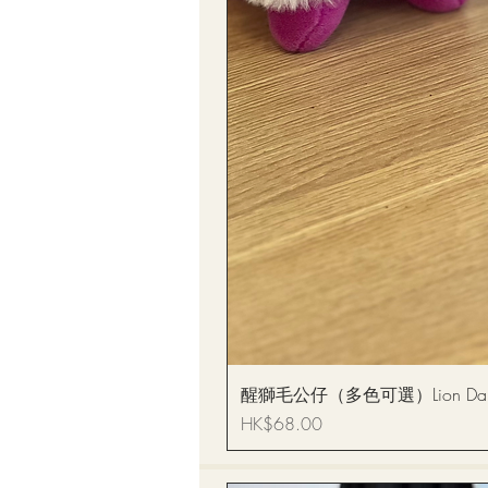
醒獅毛公仔（多色可選）Lion Dance
價格
HK$68.00