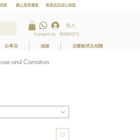
詳情
網上落單優惠
香港花店信心保證
登入
Contact Us
:
95882371
白事花
婚嫁
花瓣氣球及相關
 and Carnation