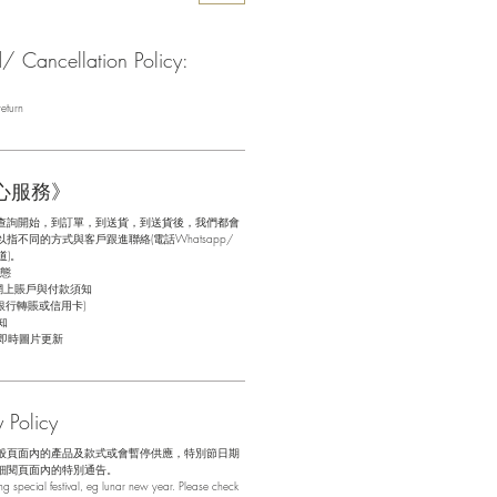
Cancellation Policy:
eturn
心服務》
查詢開始，到訂單，到送貨，到送貨後，我們都會
不同的方式與客戶跟進聯絡(電話Whatsapp/
道)。
態
網上賬戶與付款須知
銀行轉賬或信用卡)
知
即時圖片更新
Policy
般頁面內的產品及款式或會暫停供應，特別節日期
細閱頁面內的特別通告。
 special festival, eg lunar new year. Please check