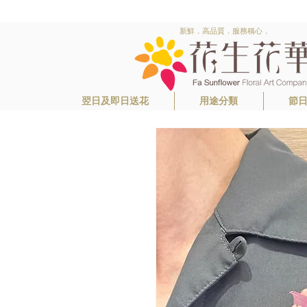
新鮮．高品質．服務稱心．
翌日及即日送花
用途分類
節