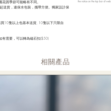
襯花因季節可能略有不同。
the notice on the top bar of we
花球一起送貨，連保水包裝，攜帶方便。獨家設計保
買10隻以上包基本送貨, 10隻以下只限自
有需要，可以轉為磁石扣($50)
​相關產品