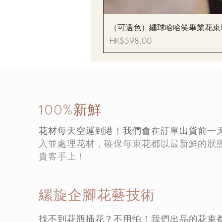
（可選色）繡球哈哈笑畢業花束Hydrang
價格
HK$598.00
100%新鮮
花材每天空運到港！我們會在訂單出貨前一
入並處理花材，確保每束花都以最新鮮的狀
貴客手上！
縲旋企腳花藝技術
找不到花瓶插花？不用怕！我們出品的花束