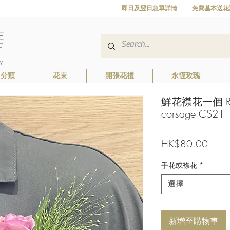
即日及翌日急單詳情
免費基本送花
日分類
花束
開張花禮
永恆玫瑰
鮮花襟花一個 Rose
corsage CS21
價
HK$80.00
格
手花或襟花
*
選擇
新增至購物車