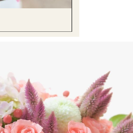
醒獅毛公仔（多色可選）Lion D
價格
HK$68.00