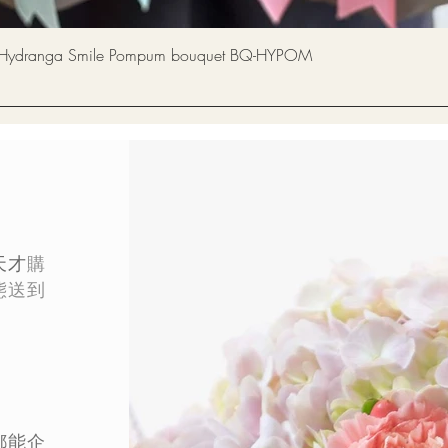
快速瀏覽
a Smile Pompum bouquet BQ-HYPOM
天才
購
態
送到
都能企