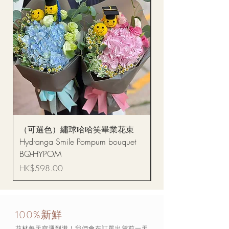
（可選色）繡球哈哈笑畢業花束
醒獅毛公仔（多色可選
Hydranga Smile Pompum bouquet
Dance Doll
BQ-HYPOM
價格
HK$68.00
價格
HK$598.00
100%新鮮
花材每天空運到港！我們會在訂單出貨前一天