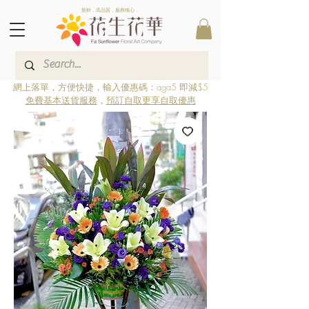
新鮮．高品質．服務稱心．
網上落單，方便快捷，輸入優惠碼：aga5 即減$5
免費基本送貨服務
，
預訂自取更享自取優惠