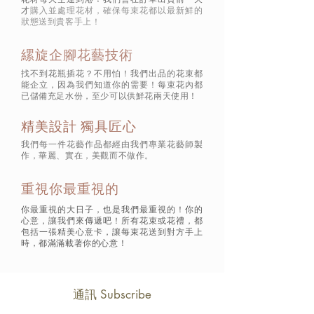
才
購入並處理花材，確保每束花都以最新鮮的
狀態
送到貴客手上！
縲旋企腳花藝技術
找不到花瓶插花？不用怕！我們出品的花束都
能企立，因為我們知道你的需要！每束花內都
已儲備充足水份，至少可以供鮮花兩天使用！
精美設計 獨具匠心
我們每一件花藝作品都經由我們專業花藝師製
作，華麗、實在，美觀而不做作。
重視你最重視的
你最重視的大日子，也是我們最重視的！你的
心意，讓我們來傳遞吧！所有花束或花禮，都
包括一張精美心意卡，讓每束花送到對方手上
時，都滿滿載著你的心意！
通訊 Subscribe