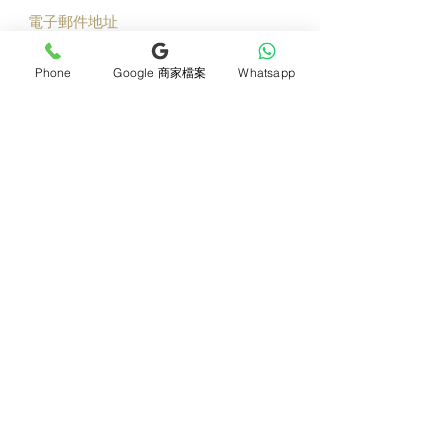
立即加入
Phone
Google 商家檔案
Whatsapp
產品
支援
母親節花束
地址及聯絡
求婚花束
常見問題 F&Q
畢業花束
花藝師募集
紀念日及生日花束
送貨詳情
開張花籃
海外訂花
新鮮果籃
訂購付款
保鮮花乾花花束
關於我們
花嫁- 新娘花球襟花
護花小貼士
蘭花
退貨或取消安排
座枱花
月刊電子雜誌
白事花籃
媒體報導
附加產品
​​條款及細則
所有產品
會員積分