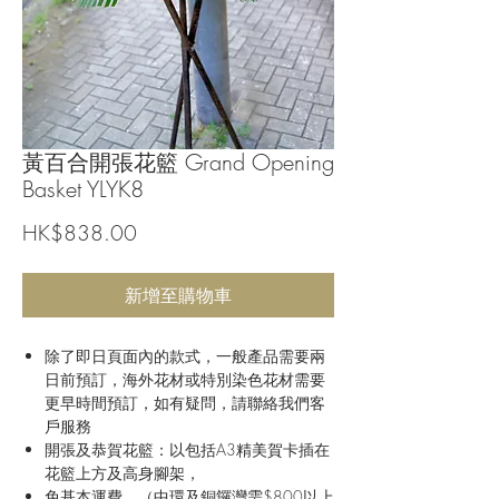
黃百合開張花籃 Grand Opening
Basket YLYK8
價
HK$838.00
格
新增至購物車
除了即日頁面內的款式，一般產品需要兩
日前預訂，海外花材或特別染色花材需要
更早時間預訂，如有疑問，請聯絡我們客
戶服務
開張及恭賀花籃：以包括A3精美賀卡插在
花籃上方及高身腳架，
免基本運費。（中環及銅鑼灣需$800以上