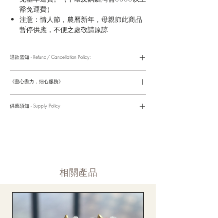
豁免運費）
注意：情人節，農曆新年，母親節此商品
暫停供應，不便之處敬請原諒
退款需知 - Refund/ Cancellation Policy:
請參考以下網址獲取詳情
https://www.fasunflower.com/return
《盡心盡力，細心服務》
是我們服務的座右銘。從客戶查詢開始，到訂單，到送貨，到送
貨後，我們都會有同事跟進。可就客戶方便，以指不同的方式與
供應須知 - Supply Policy
客戶跟進聯絡(電話Whatsapp/ Facebook/ Email等多種不同渠
道)。
情人節及母親節等特別節日一般頁面內的產品及款式或會暫停供
​時間 訂單動態
應，特別節日期間只供應節日頁面的款式，請細閱頁面內的特別
落單後12小時内 訂單確認,網上賬戶與付款須知
通告。
付款後12小時内 付款確認 (銀行轉賬或信用卡)
Supply may be suspended during special festival, eg lunar new
送貨後當天内 禮品送到通知
year. Please check the notice on the top bar of web page.
送貨後當天内 網上賬戶，即時圖片更新
​相關產品