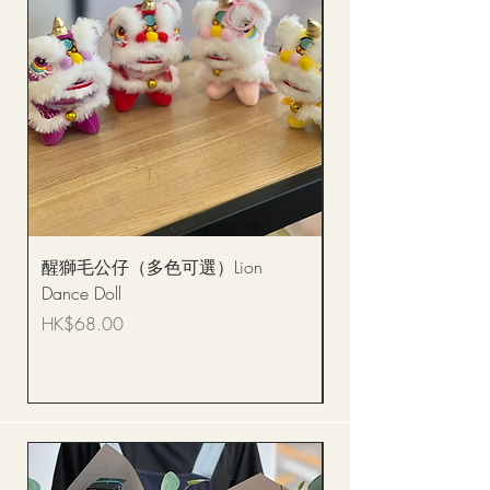
醒獅毛公仔（多色可選）Lion
(單獨購買只限自取)
Dance Doll
你花束 Single Sunflo
Bouquet BQSF1D
價格
HK$68.00
價格
HK$288.00