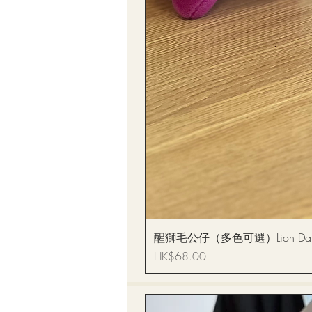
醒獅毛公仔（多色可選）Lion Dance
價格
HK$68.00