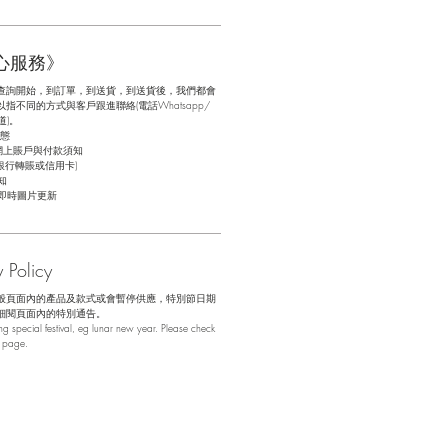
心服務》
查詢開始，到訂單，到送貨，到送貨後，我們都會
不同的方式與客戶跟進聯絡(電話Whatsapp/
道)。
態
網上賬戶與付款須知
銀行轉賬或信用卡)
知
即時圖片更新
Policy
般頁面內的產品及款式或會暫停供應，特別節日期
細閱頁面內的特別通告。
 special festival, eg lunar new year. Please check
b page.