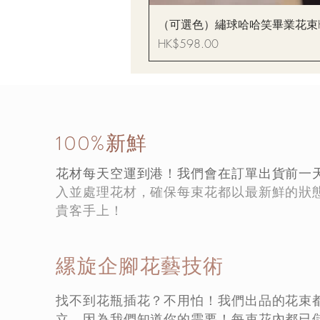
（可選色）繡球哈哈笑畢業花束Hydrang
價格
HK$598.00
100%新鮮
花材每天空運到港！我們會在訂單出貨前一
入並處理花材，確保每束花都以最新鮮的狀
貴客手上！
縲旋企腳花藝技術
找不到花瓶插花？不用怕！我們出品的花束
立，因為我們知道你的需要！每束花內都已