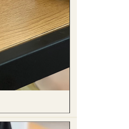
(單獨購買只限自取) 單枝向日葵迷你花
價格
HK$288.00