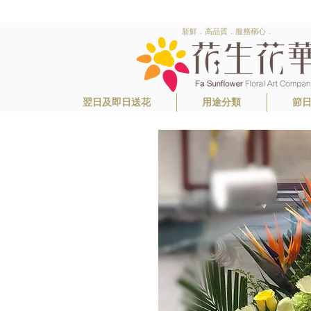
新鮮．高品質．服務稱心．
翌日及即日送花
用途分類
節