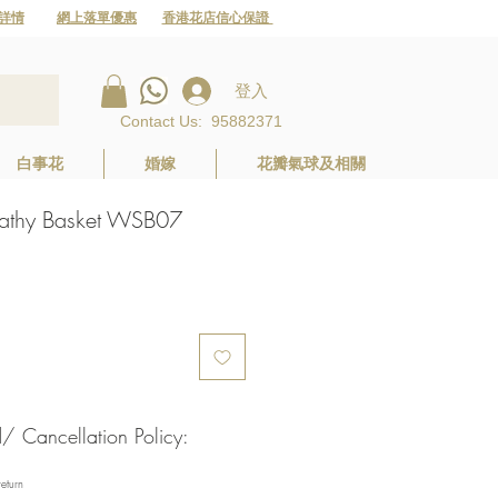
詳情
網上落單優惠
香港花店信心保證
登入
Contact Us
:
95882371
白事花
婚嫁
花瓣氣球及相關
hy Basket WSB07
Cancellation Policy:
eturn