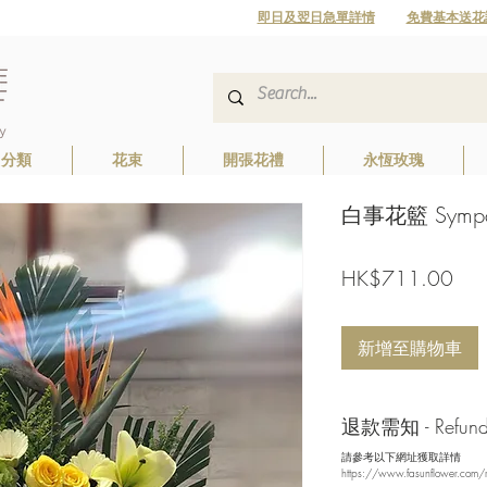
即日及翌日急單詳情
免費基本送花
日分類
花束
開張花禮
永恆玫瑰
白事花籃 Sympat
價
HK$711.00
格
新增至購物車
退款需知 - Refund/ 
請參考以下網址獲取詳情
https://www.fasunflower.com/r