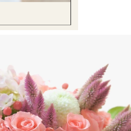
醒獅毛公仔（多色可選）Lion D
價格
HK$68.00