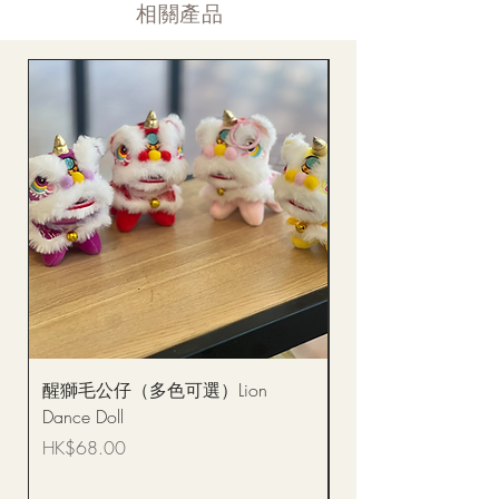
​相關產品
醒獅毛公仔（多色可選）Lion
(單獨購買只限自取)
Dance Doll
你花束 Single Sunflo
Bouquet BQSF1D
價格
HK$68.00
價格
HK$288.00