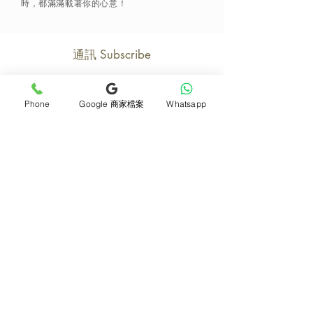
時，都滿滿載著你的心意！
通訊 Subscribe
Phone
Google 商家檔案
Whatsapp
立即加入
產品
支援
母親節花束
地址及聯絡
求婚花束
常見問題 F&Q
畢業花束
花藝師募集
紀念日及生日花束
送貨詳情
開張花籃
海外訂花
新鮮果籃
訂購付款
保鮮花乾花花束
關於我們
花嫁- 新娘花球襟花
護花小貼士