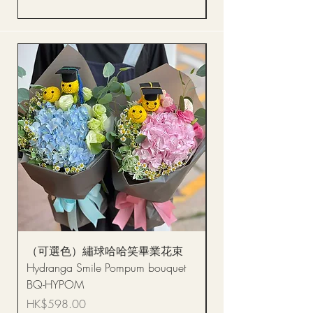
（可選色）繡球哈哈笑畢業花束
醒獅毛公仔（多色可選
Hydranga Smile Pompum bouquet
Dance Doll
BQ-HYPOM
價格
HK$68.00
價格
HK$598.00