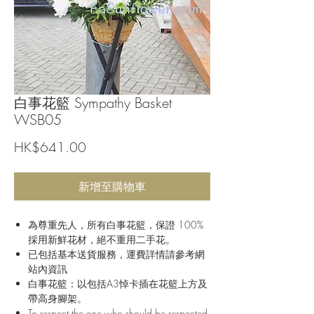
白事花籃 Sympathy Basket
WSB05
價
HK$641.00
格
新增至購物車
為尊重先人，所有白事花籃，保證 100%
採用新鮮花材，絕不重用二手花。
已包括基本送貨服務，運費詳情請參考網
站內資訊
白事花籃：以包括A3悼卡插在花籃上方及
帶高身腳架。
To respect the one who should be respected,