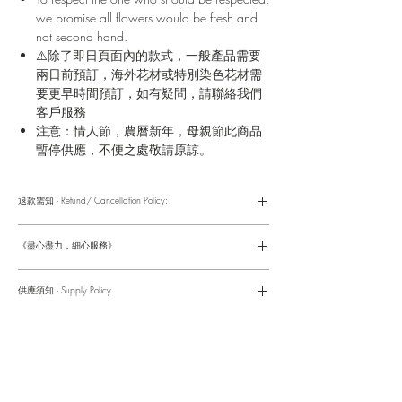
we promise all flowers would be fresh and
not second hand.
⚠️除了即日頁面內的款式，一般產品需要
兩日前預訂，海外花材或特別染色花材需
要更早時間預訂，如有疑問，請聯絡我們
客戶服務
注意：情人節，農曆新年，母親節此商品
暫停供應，不便之處敬請原諒。
退款需知 - Refund/ Cancellation Policy:
請參考以下網址獲取詳情
https://www.fasunflower.com/return
《盡心盡力，細心服務》
是我們服務的座右銘。從客戶查詢開始，到訂單，到送貨，到送
貨後，我們都會有同事跟進。可就客戶方便，以指不同的方式與
供應須知 - Supply Policy
客戶跟進聯絡(電話Whatsapp/ Facebook/ Email等多種不同渠
道)。
情人節及母親節等特別節日一般頁面內的產品及款式或會暫停供
​時間 訂單動態
應，特別節日期間只供應節日頁面的款式，請細閱頁面內的特別
落單後12小時内 訂單確認,網上賬戶與付款須知
通告。
付款後12小時内 付款確認 (銀行轉賬或信用卡)
Supply may be suspended during special festival, eg lunar new
送貨後當天内 禮品送到通知
year. Please check the notice on the top bar of web page.
送貨後當天内 網上賬戶，即時圖片更新