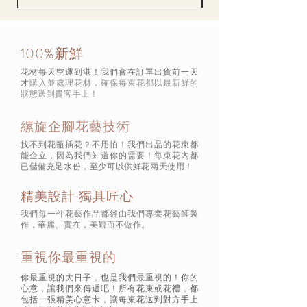
100%新鮮
花材每天空運到港！我們會在訂單出貨前一天
才
購入並處理花材，確保每束花都以最新鮮的
狀態
送到貴客手上！
縲旋企腳花藝技術
找不到花瓶插花？不用怕！我們出品的花束都
能企立，因為我們知道你的需要！每束花內都
已儲備充足水份，至少可以供鮮花兩天使用！
精美設計 獨具匠心
我們每一件花藝作品都經由我們專業花藝師製
作，華麗、實在，美觀而不做作。
重視你最重視的
你最重視的大日子，也是我們最重視的！你的
心意，讓我們來傳遞吧！所有花束或花禮，都
包括一張精美心意卡，讓每束花送到對方手上