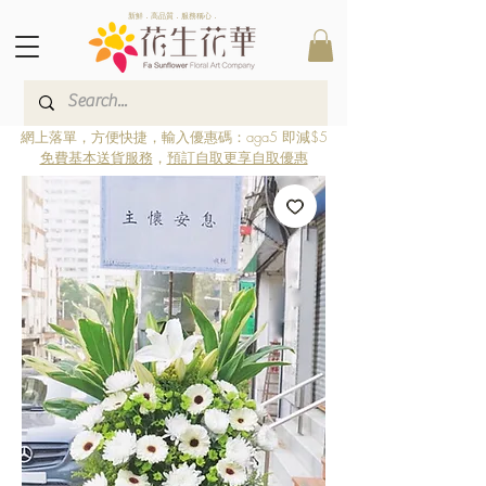
新鮮．高品質．服務稱心．
網上落單，方便快捷，輸入優惠碼：aga5 即減$5
免費基本送貨服務
，
預訂自取更享自取優惠