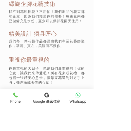
縲旋企腳花藝技術
找不到花瓶插花？不用怕！我們出品的花束都
能企立，因為我們知道你的需要！每束花內都
已儲備充足水份，至少可以供鮮花兩天使用！
精美設計 獨具匠心
我們每一件花藝作品都經由我們專業花藝師製
作，華麗、實在，美觀而不做作。
重視你最重視的
你最重視的大日子，也是我們最重視的！你的
心意，讓我們來傳遞吧！所有花束或花禮，都
包括一張精美心意卡，讓每束花送到對方手上
時，都滿滿載著你的心意！
Phone
Google 商家檔案
Whatsapp
通訊 Subscribe
立即加入