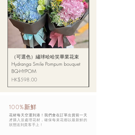
（可選色）繡球哈哈笑畢業花束
醒獅毛公仔（多色可選
Hydranga Smile Pompum bouquet
Dance Doll
BQ-HYPOM
價格
HK$68.00
價格
HK$598.00
100%新鮮
花材每天空運到港！我們會在訂單出貨前一天
才
購入並處理花材，確保每束花都以最新鮮的
狀態
送到貴客手上！