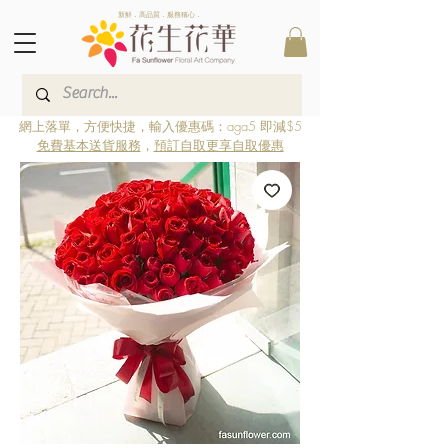
新鮮．高品質．服務稱心．
網上落單，方便快捷，輸入優惠碼：aga5 即減$5
免費基本送貨服務
，
預訂自取更享自取優惠