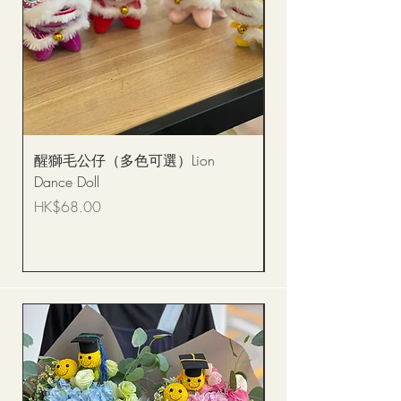
醒獅毛公仔（多色可選）Lion
(單獨購買只限自取)
Dance Doll
你花束 Single Sunflo
Bouquet BQSF1D
價格
HK$68.00
價格
HK$288.00