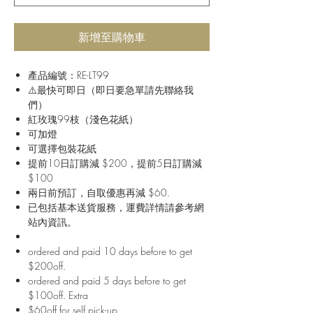
新增至購物車
產品編號：RE-LT99
⚠️最快可即日（即日要急單請先聯絡我
們）
紅玫瑰99枝（淺色花紙）
可加燈
可選擇包裝花紙
提前10日訂購減 $200，提前5日訂購減
$100
兩日前預訂，自取優惠再減 $60.
已包括基本送貨服務，運費詳情請參考網
站內資訊。
ordered and paid 10 days before to get
$200off.
ordered and paid 5 days before to get
$100off. Extra
$60off for self pick-up