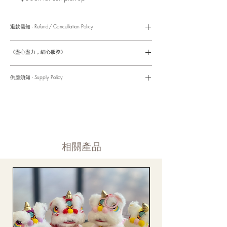
退款需知 - Refund/ Cancellation Policy:
請參考以下網址獲取詳情
https://www.fasunflower.com/return
《盡心盡力，細心服務》
是我們服務的座右銘。從客戶查詢開始，到訂單，到送貨，到送
貨後，我們都會有同事跟進。可就客戶方便，以指不同的方式與
供應須知 - Supply Policy
客戶跟進聯絡(電話Whatsapp/ Facebook/ Email等多種不同渠
道)。
情人節及母親節等特別節日一般頁面內的產品及款式或會暫停供
​時間 訂單動態
應，特別節日期間只供應節日頁面的款式，請細閱頁面內的特別
落單後12小時内 訂單確認,網上賬戶與付款須知
通告。
付款後12小時内 付款確認 (銀行轉賬或信用卡)
Supply may be suspended during special festival, eg lunar new
送貨後當天内 禮品送到通知
year. Please check the notice on the top bar of web page.
送貨後當天内 網上賬戶，即時圖片更新
​相關產品