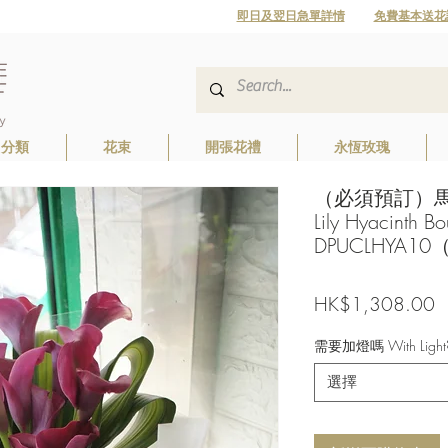
即日及翌日急單詳情
免費基本送花
日分類
花束
開張花禮
永恆玫瑰
（必須預訂）馬蹄
Lily Hyacinth Bo
DPUCLHYA10
HK$1,308.00
需要加燈嗎 With Light
選擇