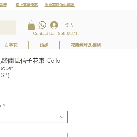
詳情
網上落單優惠
香港花店信心保證
登入
Contact Us
:
95882371
白事花
婚嫁
花瓣氣球及相關
蘭風信子花束 Calla
uquet
（SP）
價
格
?
*