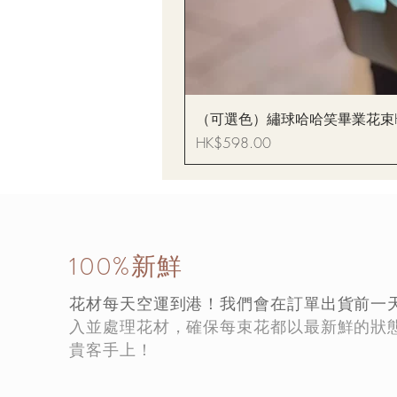
（可選色）繡球哈哈笑畢業花束Hydrang
價格
HK$598.00
100%新鮮
花材每天空運到港！我們會在訂單出貨前一
入並處理花材，確保每束花都以最新鮮的狀
貴客手上！