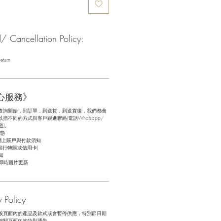
Cancellation Policy:
eturn
心服務》
查詢開始，到訂單，到送貨，到送貨後，我們都會
不同的方式與客戶跟進聯絡(電話Whatsapp/
道)。
態
網上賬戶與付款須知
銀行轉賬或信用卡)
知
即時圖片更新
Policy
般頁面內的產品及款式或會暫停供應，特別節日期
細閱頁面內的特別通告。