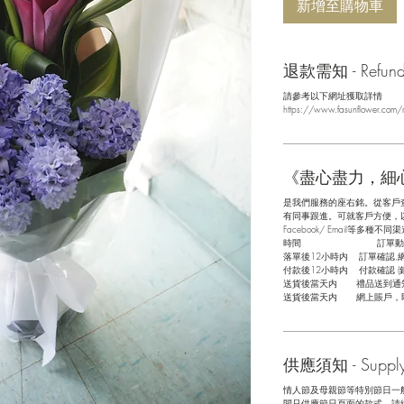
新增至購物車
退款需知 - Refund/ 
請參考以下網址獲取詳情
https://www.fasunflower.com/r
《盡心盡力，細
是我們服務的座右銘。從客戶
有同事跟進。可就客戶方便，以指
Facebook/ Email等多種不同渠
​時間 訂單動
落單後12小時内 訂單確認,
付款後12小時内 付款確認 (
送貨後當天内 禮品送到通
送貨後當天内 網上賬戶，
供應須知 - Supply 
情人節及母親節等特別節日一
間只供應節日頁面的款式，請