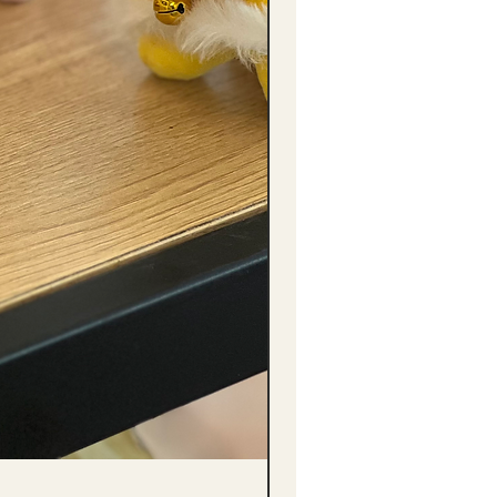
(單獨購買只限自取) 單枝向日葵迷你花