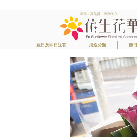
新鮮．高品質．服務稱心．
翌日及即日送花
用途分類
節