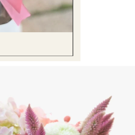
醒獅毛公仔（多色可選）Lion D
價格
HK$68.00