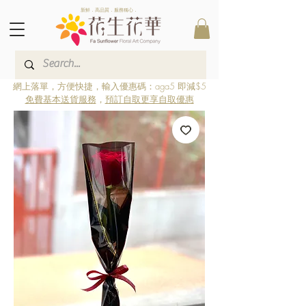
新鮮．高品質．服務稱心．
網上落單，方便快捷，輸入優惠碼：aga5 即減$5
免費基本送貨服務
，
預訂自取更享自取優惠