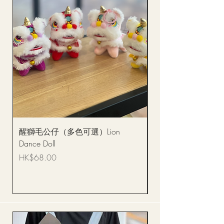
醒獅毛公仔（多色可選）Lion
(單獨購買只限自取)
Dance Doll
你花束 Single Sunflo
Bouquet BQSF1D
價格
HK$68.00
價格
HK$288.00