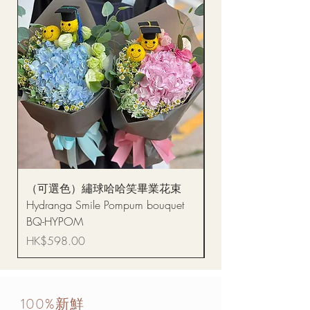
（可選色）繡球哈哈笑畢業花束
醒獅毛公仔（多色可選
Hydranga Smile Pompum bouquet
Dance Doll
BQ-HYPOM
價格
HK$68.00
價格
HK$598.00
100%新鮮