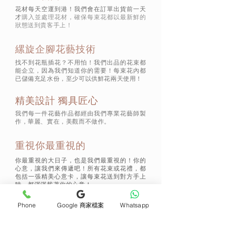
花材每天空運到港！我們會在訂單出貨前一天
才
購入並處理花材，確保每束花都以最新鮮的
狀態
送到貴客手上！
縲旋企腳花藝技術
找不到花瓶插花？不用怕！我們出品的花束都
能企立，因為我們知道你的需要！每束花內都
已儲備充足水份，至少可以供鮮花兩天使用！
精美設計 獨具匠心
我們每一件花藝作品都經由我們專業花藝師製
作，華麗、實在，美觀而不做作。
重視你最重視的
你最重視的大日子，也是我們最重視的！你的
心意，讓我們來傳遞吧！所有花束或花禮，都
包括一張精美心意卡，讓每束花送到對方手上
時，都滿滿載著你的心意！
Phone
Google 商家檔案
Whatsapp
通訊 Subscribe