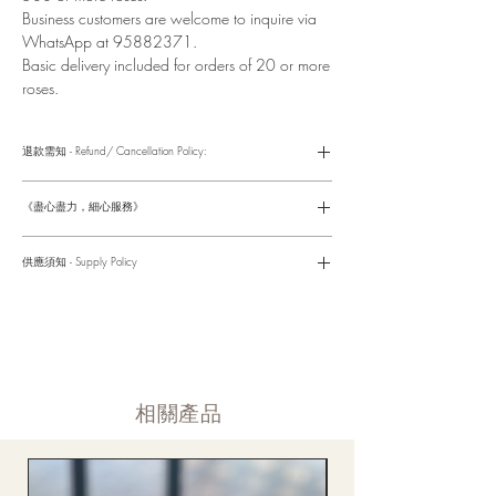
Business customers are welcome to inquire via
WhatsApp at 95882371.
Basic delivery included for orders of 20 or more
roses.
退款需知 - Refund/ Cancellation Policy:
請參考以下網址獲取詳情
https://www.fasunflower.com/return
《盡心盡力，細心服務》
是我們服務的座右銘。從客戶查詢開始，到訂單，到送貨，到送
貨後，我們都會有同事跟進。可就客戶方便，以指不同的方式與
供應須知 - Supply Policy
客戶跟進聯絡(電話Whatsapp/ Facebook/ Email等多種不同渠
道)。
情人節及母親節等特別節日一般頁面內的產品及款式或會暫停供
​時間 訂單動態
應，特別節日期間只供應節日頁面的款式，請細閱頁面內的特別
落單後12小時内 訂單確認,網上賬戶與付款須知
通告。
付款後12小時内 付款確認 (銀行轉賬或信用卡)
Supply may be suspended during special festival, eg lunar new
送貨後當天内 禮品送到通知
year. Please check the notice on the top bar of web page.
送貨後當天内 網上賬戶，即時圖片更新
​相關產品