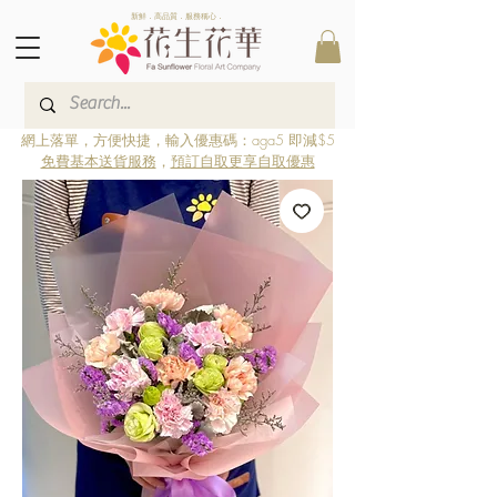
新鮮．高品質．服務稱心．
網上落單，方便快捷，輸入優惠碼：aga5 即減$5
免費基本送貨服務
，
預訂自取更享自取優惠