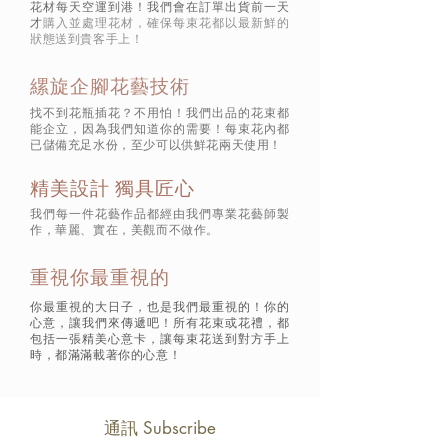
花材每天空運到港！我們會在訂單出貨前一天
才
購入並處理花材，確保每束花都以最新鮮的
狀態
送到貴客手上！
縲旋企腳花藝技術
找不到花瓶插花？不用怕！我們出品的花束都
能企立，因為我們知道你的需要！每束花內都
已儲備充足水份，至少可以供鮮花兩天使用！
精美設計 獨具匠心
我們每一件花藝作品都經由我們專業花藝師製
作，華麗、實在，美觀而不做作。
重視你最重視的
你最重視的大日子，也是我們最重視的！你的
心意，讓我們來傳遞吧！所有花束或花禮，都
包括一張精美心意卡，讓每束花送到對方手上
時，都滿滿載著你的心意！
通訊 Subscribe