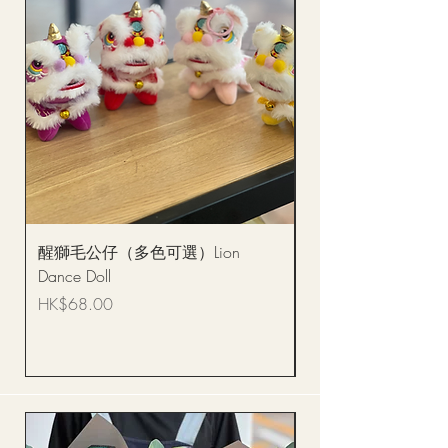
醒獅毛公仔（多色可選）Lion
(單獨購買只限自取)
Dance Doll
你花束 Single Sunflo
Bouquet BQSF1D
價格
HK$68.00
價格
HK$288.00