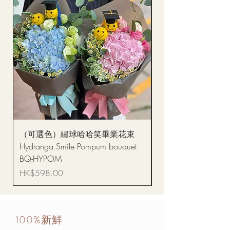
（可選色）繡球哈哈笑畢業花束
醒獅毛公仔（多色可選
Hydranga Smile Pompum bouquet
Dance Doll
BQ-HYPOM
價格
HK$68.00
價格
HK$598.00
100%新鮮