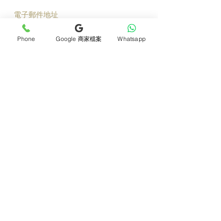
立即加入
Phone
Google 商家檔案
Whatsapp
產品
支援
母親節花束
地址及聯絡
求婚花束
常見問題 F&Q
畢業花束
花藝師募集
紀念日及生日花束
送貨詳情
開張花籃
海外訂花
新鮮果籃
訂購付款
保鮮花乾花花束
關於我們
花嫁- 新娘花球襟花
護花小貼士
蘭花
退貨或取消安排
座枱花
月刊電子雜誌
白事花籃
媒體報導
附加產品
​​條款及細則
所有產品
會員積分