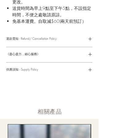
更改。
送貨時間為早上9點至下午5點，不設指定
時間，不便之處敬請原諒。
免基本運費。自取減$60(兩天前預訂）
退款需知 - Refund/ Cancellation Policy:
請參考以下網址獲取詳情
https://www.fasunflower.com/return
《盡心盡力，細心服務》
是我們服務的座右銘。從客戶查詢開始，到訂單，到送貨，到送
貨後，我們都會有同事跟進。可就客戶方便，以指不同的方式與
供應須知 - Supply Policy
客戶跟進聯絡(電話Whatsapp/ Facebook/ Email等多種不同渠
道)。
情人節及母親節等特別節日一般頁面內的產品及款式或會暫停供
​時間 訂單動態
應，特別節日期間只供應節日頁面的款式，請細閱頁面內的特別
落單後12小時内 訂單確認,網上賬戶與付款須知
通告。
付款後12小時内 付款確認 (銀行轉賬或信用卡)
Supply may be suspended during special festival, eg lunar new
送貨後當天内 禮品送到通知
year. Please check the notice on the top bar of web page.
送貨後當天内 網上賬戶，即時圖片更新
​相關產品