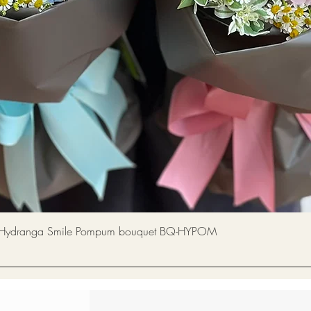
快速瀏覽
a Smile Pompum bouquet BQ-HYPOM