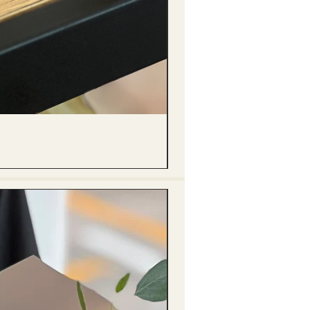
(單獨購買只限自取) 單枝向日葵迷你花
價格
HK$288.00