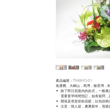
產品編號：TT-MIX-FG-01
免運費。大嶼山，馬灣，愉景灣，
除了即日頁面內的款式，一般產
需要更早時間預訂，如有疑問，
開張及恭賀坐枱花籃：以包括精
注意：情人節，農曆新年，母親