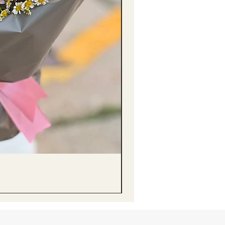
醒獅毛公仔（多色可選）Lion D
價格
HK$68.00