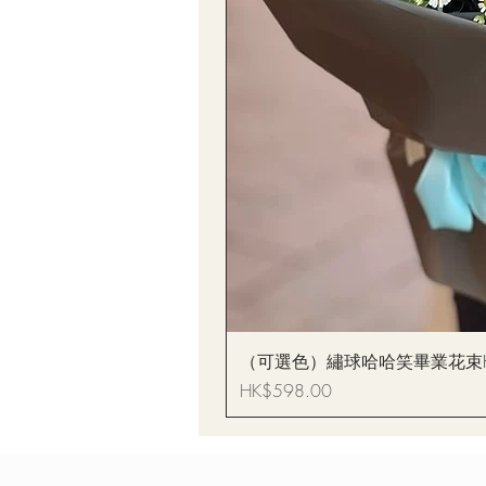
（可選色）繡球哈哈笑畢業花束Hydrang
價格
HK$598.00