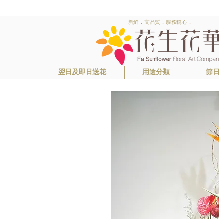
新鮮．高品質．服務稱心．
翌日及即日送花
用途分類
節