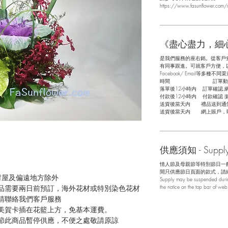
https://www.fasunflower.com/r
《盡心盡力，細
是我們服務的座右銘。從客戶
有同事跟進。可就客戶方便，以指
Facebook/ Email等多種不同渠
​時間 訂單動
落單後12小時内 訂單確認,
付款後12小時内 付款確認 (
送貨後當天内 禮品送到通
送貨後當天内 網上賬戶，
供應須知 - Supply 
情人節及母親節等特別節日一
間只供應節日頁面的款式，請
村屋及偏遠地方除外
Supply may be suspended during
品需要兩日前預訂，海外花材或特別染色花材
the notice on the top bar of we
請聯絡我們客戶服務
美賀卡插在花籃上方，免基本運費。
節此商品暫停供應，不便之處敬請原諒