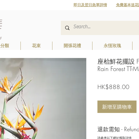
即日及翌日急單詳情
免費基本送花
日分類
花束
開張花禮
永恆玫瑰
座枱鮮花擺設 Flora
Rain Forest TT-
價
HK$888.00
格
新增至購物車
退款需知 - Refund/ 
請參考以下網址獲取詳情