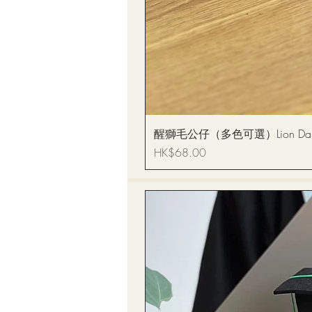
醒獅毛公仔（多色可選）Lion Dance
價格
HK$68.00