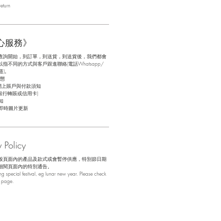
eturn
心服務》
查詢開始，到訂單，到送貨，到送貨後，我們都會
不同的方式與客戶跟進聯絡(電話Whatsapp/
道)。
態
網上賬戶與付款須知
銀行轉賬或信用卡)
知
即時圖片更新
Policy
般頁面內的產品及款式或會暫停供應，特別節日期
細閱頁面內的特別通告。
 special festival, eg lunar new year. Please check
b page.