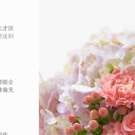
天才
購
態
送到
都能企
儲備充
製作，