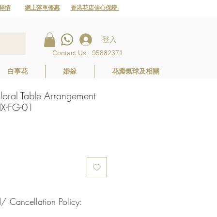
詳情
網上落單優惠
香港花店信心保證
登入
Contact Us
:
95882371
白事花
婚嫁
花瓣氣球及相關
l Table Arrangement
MIX-FG-01
Cancellation Policy: