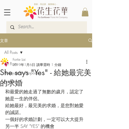
新鮮．高品質．服務稱心．
文章
All Posts
Fortie Lai
All Posts
2019年1月6日
讀畢需時 1 分鐘
She says "Yes" - 給她最完美
Bouquet for Propose
的求婚
Festival
和最愛的她走過了無數的歲月，認定了
她是一生的伴侶。
給她最好，最完美的求婚，是您對她愛
的誠諾。
一個好的求婚計劃，一定可以大大提升
另一半 SAY "YES" 的機會