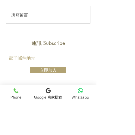
撰寫留言......
通訊 Subscribe
立即加入
產品
支援
Phone
Google 商家檔案
Whatsapp
母親節花束
地址及聯絡
求婚花束
常見問題 F&Q
畢業花束
花藝師募集
紀念日及生日花束
送貨詳情
開張花籃
海外訂花