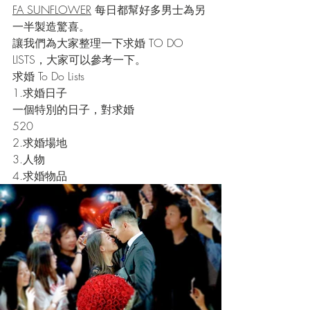
FA SUNFLOWER
 每日都幫好多男士為另
一半製造驚喜。
讓我們為大家整理一下求婚 TO DO 
LISTS，大家可以參考一下。
求婚 To Do Lists
1.求婚日子
一個特別的日子，對求婚
520
2.求婚場地
3.人物
4.求婚物品